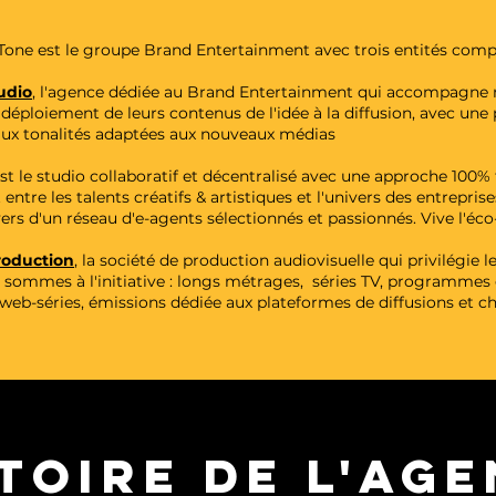
one est le groupe Brand Entertainment avec trois entités comp
udio
, l'agence dédiée au Brand Entertainment qui accompagne
déploiement de leurs contenus de l'idée à la diffusion, avec une
 aux tonalités adaptées aux nouveaux médias
st le studio collaboratif et décentralisé avec une approche 100% 
entre les talents créatifs & artistiques et l'univers des entreprise
rs d'un réseau d'e-agents sélectionnés et passionnés. Vive l'éc
oduction
, la société de production audiovisuelle qui privilégie 
 sommes à l'initiative : longs métrages, séries TV, programmes 
web-séries, émissions dédiée aux plateformes de diffusions et c
TOIRE DE L'AG