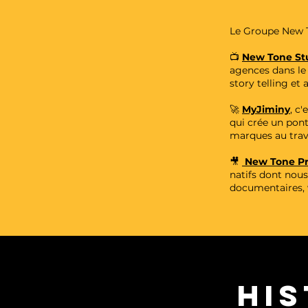
Le Groupe New T
📺
New Tone St
agences dans le 
story telling et
🚀
MyJiminy
,
c'e
qui crée un pont 
marques au trave
🎥
New Tone Pr
natifs dont nous
documentaires, 
HIS