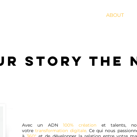
WORK
ENTERTAINMENT LAB
BLOG
ABOUT
CO
UR STORY THE
Avec un ADN
100% création
et talents, 
votre
transformation digitale
.
Ce qui nous passionne
à
360°
et de développer la relation entre votre ma