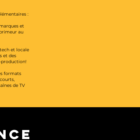
lémentaires :
 marques et
 primeur au
tech et locale
s et des
o-production!
les formats
courts,
haînes de TV
ENCE