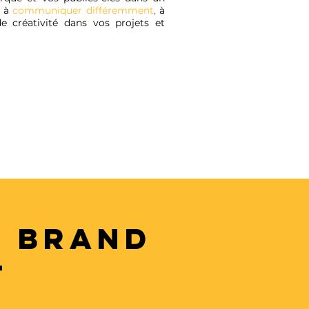
 à
communiquer différemment
,
à
e créativité dans vos projets et
E BRAND
T